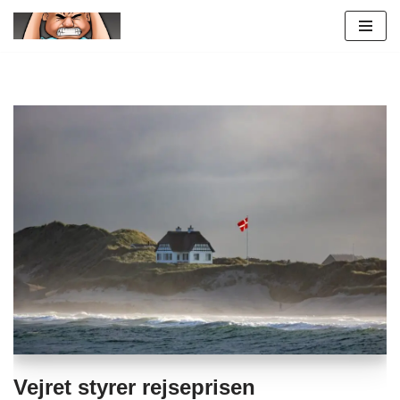
Spring
til
indhold
Vejret styrer rejseprisen