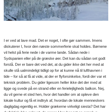
I er ved at lave mad. Det er noget, I ofte gør sammen. Imens
diskuterer I, hvor den næste sommerferie skal holdes. Børnene
vil helst på ferie nede i de varme lande. Sådan nede i
Sydspanien eller på de græske øer. Det kan du sådan set godt
forstå. Der er bare det ved det, at du gider ikke det her med at
skulle stå ualmindeligt tidligt op for at kunne nå til lufthavnen i
tide – for så at få at vide, at der er flyforsinkelse, fordi der var et
teknisk problem. Du gider ligesom heller ikke det der med at
ligge og svede på en strand eller en ferielejligheds balkon. Nej,
du vil gerne et sted hen, hvor det handler om at opleve den
lokale kultur og få et indtryk af, hvordan de lokale menneskers
dagligdag egentlig er. Holder grækerne virkeligt siesta? Det har