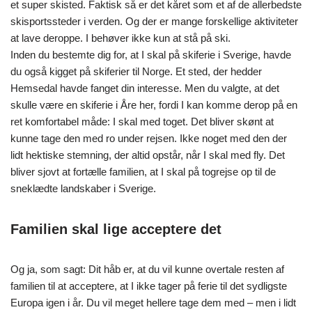
et super skisted. Faktisk så er det kåret som et af de allerbedste
skisportssteder i verden. Og der er mange forskellige aktiviteter
at lave deroppe. I behøver ikke kun at stå på ski.
Inden du bestemte dig for, at I skal på skiferie i Sverige, havde
du også kigget på skiferier til Norge. Et sted, der hedder
Hemsedal havde fanget din interesse. Men du valgte, at det
skulle være en skiferie i Åre her, fordi I kan komme derop på en
ret komfortabel måde: I skal med toget. Det bliver skønt at
kunne tage den med ro under rejsen. Ikke noget med den der
lidt hektiske stemning, der altid opstår, når I skal med fly. Det
bliver sjovt at fortælle familien, at I skal på togrejse op til de
sneklædte landskaber i Sverige.
Familien skal lige acceptere det
Og ja, som sagt: Dit håb er, at du vil kunne overtale resten af
familien til at acceptere, at I ikke tager på ferie til det sydligste
Europa igen i år. Du vil meget hellere tage dem med – men i lidt