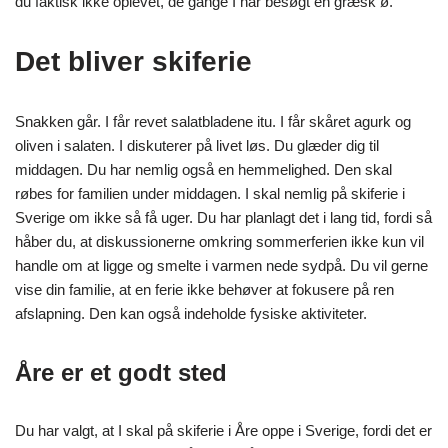
du faktisk ikke oplevet, de gange I har besøgt en græsk ø.
Det bliver skiferie
Snakken går. I får revet salatbladene itu. I får skåret agurk og
oliven i salaten. I diskuterer på livet løs. Du glæder dig til
middagen. Du har nemlig også en hemmelighed. Den skal
røbes for familien under middagen. I skal nemlig på skiferie i
Sverige om ikke så få uger. Du har planlagt det i lang tid, fordi så
håber du, at diskussionerne omkring sommerferien ikke kun vil
handle om at ligge og smelte i varmen nede sydpå. Du vil gerne
vise din familie, at en ferie ikke behøver at fokusere på ren
afslapning. Den kan også indeholde fysiske aktiviteter.
Åre er et godt sted
Du har valgt, at I skal på skiferie i Åre oppe i Sverige, fordi det er