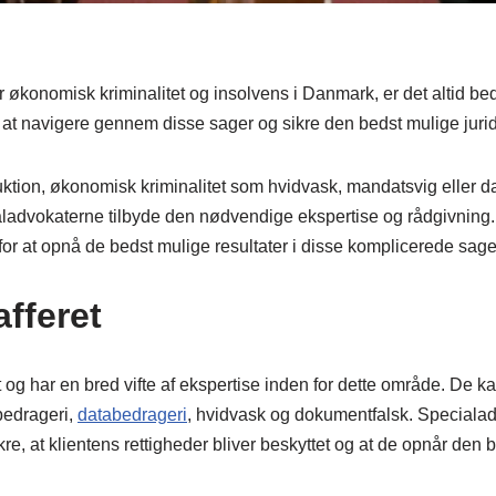
 økonomisk kriminalitet og insolvens i Danmark, er det altid be
l at navigere gennem disse sager og sikre den bedst mulige jurid
ktion, økonomisk kriminalitet som hvidvask, mandatsvig eller d
aladvokaterne tilbyde den nødvendige ekspertise og rådgivning. D
 for at opnå de bedst mulige resultater i disse komplicerede sage
fferet
et og har en bred vifte af ekspertise inden for dette område. De 
 bedrageri,
databedrageri
, hvidvask og dokumentfalsk. Speciala
re, at klientens rettigheder bliver beskyttet og at de opnår den 