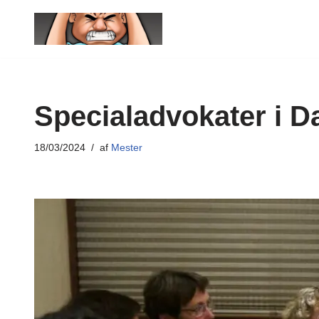
Spring
til
indhold
Specialadvokater i 
18/03/2024
af
Mester