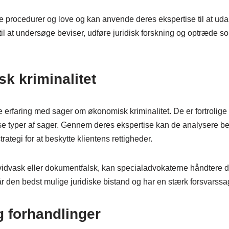
ige procedurer og love og kan anvende deres ekspertise til at ud
 til at undersøge beviser, udføre juridisk forskning og optræde so
k kriminalitet
e erfaring med sager om økonomisk kriminalitet. De er fortrolig
sse typer af sager. Gennem deres ekspertise kan de analysere be
rategi for at beskytte klientens rettigheder.
hvidvask eller dokumentfalsk, kan specialadvokaterne håndtere 
 får den bedst mulige juridiske bistand og har en stærk forsvarssa
g forhandlinger