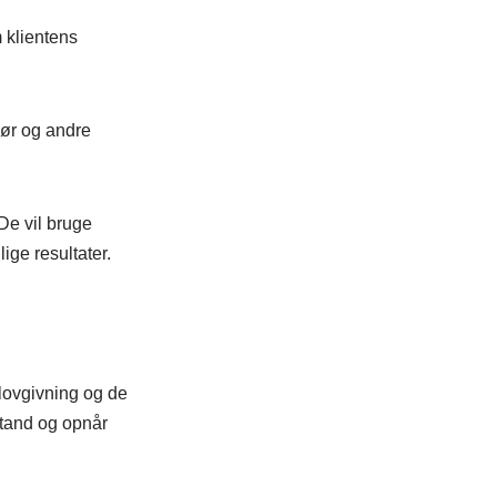
 klientens
hør og andre
De vil bruge
ige resultater.
 lovgivning og de
istand og opnår