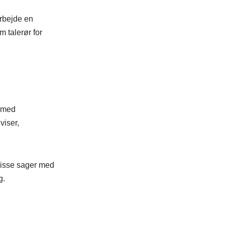
arbejde en
m talerør for
e med
viser,
disse sager med
g.