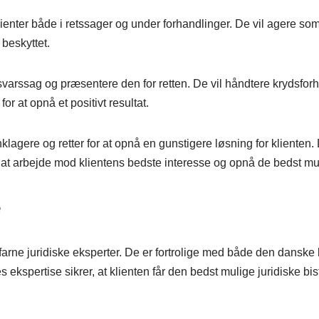
ienter både i retssager og under forhandlinger. De vil agere som
 beskyttet.
rsvarssag og præsentere den for retten. De vil håndtere krydsfor
r at opnå et positivt resultat.
agere og retter for at opnå en gunstigere løsning for klienten. 
l at arbejde mod klientens bedste interesse og opnå de bedst mul
e
farne juridiske eksperter. De er fortrolige med både den danske
s ekspertise sikrer, at klienten får den bedst mulige juridiske b