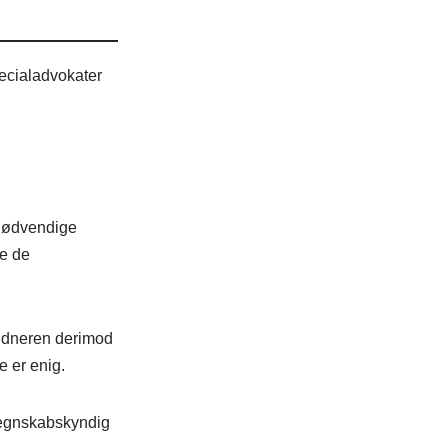
pecialadvokater
 nødvendige
te de
yldneren derimod
e er enig.
 regnskabskyndig