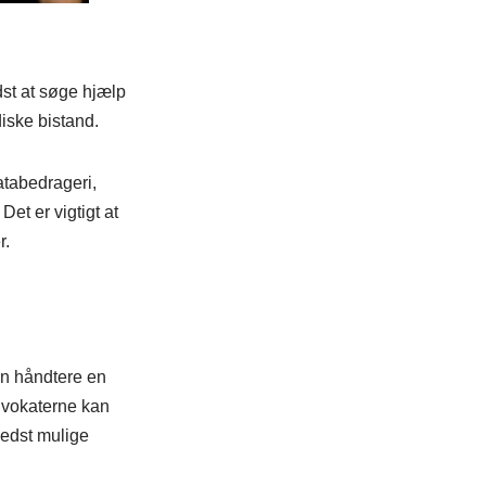
dst at søge hjælp
iske bistand.
atabedrageri,
et er vigtigt at
r.
kan håndtere en
dvokaterne kan
bedst mulige