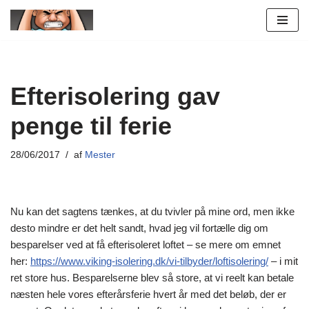
Spring
til
indhold
Efterisolering gav
penge til ferie
28/06/2017
af
Mester
Nu kan det sagtens tænkes, at du tvivler på mine ord, men ikke
desto mindre er det helt sandt, hvad jeg vil fortælle dig om
besparelser ved at få efterisoleret loftet – se mere om emnet
her:
https://www.viking-isolering.dk/vi-tilbyder/loftisolering/
– i mit
ret store hus. Besparelserne blev så store, at vi reelt kan betale
næsten hele vores efterårsferie hvert år med det beløb, der er