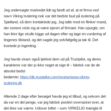
Jeg undersøgte markedet lidt og fandt ud af, at et firma ved
navn Viking Isolering nok var det bedste bud på isolering på
Sjælland, så dem kontaktede jeg. Jeg talte med en flinker mand,
der senere viste sig at være ejeren af firmaet. Han spurgte, om
han ikke lige skulle kigge ud dagen efter og tage en vurdering af
tingenes tilstand, og det sagde jeg selvfølgelig ja tak til. Det
kostede jo ingenting.
Jeg havde skam også tjekket dem ud på Trustpilot, og deres
karakterer var der jo ikke noget at sige til – faktisk var de de
absolut bedst
bedømte:
https://dk.trustpilot.com/review/www.viking-
isolering.dk
Allerede 2 dage efter besøget havde jeg et tilbud, og selvom det
da var en del penge, var jeg faktisk positivt overrasket over, at
det ikke var værre. Udover loftet – som VIRKELIG trængte til