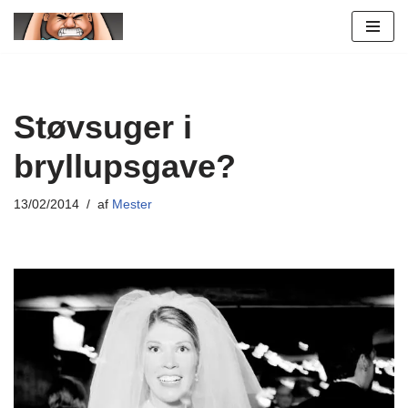
Spring
til
indhold
Støvsuger i
bryllupsgave?
13/02/2014
af
Mester