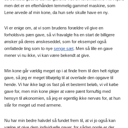
men det er en efterhånden temmelig gammel maskine, som
Lene arvede af min kone, da hun selv skulle have en ny.
Vi er enige om, at vi som brudens forældre vil give en
forholdsvis pæn gave, så vi fravalgte fra en start de billigere
ønsker på deres ønskeseddel, som for eksempel også
omfattede ting som to nye
senge sæt
. Men så lille en gave
mener vi nu ikke, vi kan være bekendt at give.
Min kone går vældig meget op i at finde frem til den helt rigtige
gave, så jeg er meget tilbøjelig til at overlade den opgave til
hende. Vi har ikke lagt os fast på et bestemt beløb, vi vil købe
gave for, men min kone plejer at være pænt fornuftig med
hensyn til økonomien, så jeg er egentlig ikke nervøs for, at hun
slår for meget ud med armene.
Nu har min bedre halvdel så fundet frem til, at vi jo også kan
vælge at give dem individuelle gaver, for sådan nogle er der