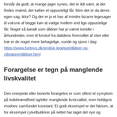
forstår da godt, at mange piger synes, det er lidt sært, at der
findes mænd, der køber et oppusteligt får. Men det er da deres
egen sag, ikke? Og der er jo et hav af mindre bizarre legesager
til voksne af begge køn at vælge mellem end lige oppustelige
får. Noget så banalt som dildoer har jo været kendte i
århundreder, men til forskel fra datidens fremstillet af sten eller
træ er de noget mere behagelige, sunde og sjove i dag:
https://www.funtoys.dk/erotisk-legetoej/dildoer-og-
vibratorer/dildoer.html
Forargelse er tegn på manglende
livskvalitet
Den snerpede eller bonerte forargelse er som oftest et symptom
på indebrændthed og/eller manglende livskvalitet, men heldigvis
modnes samfundet konstant. Et godt eksempel er det faktum, at
for eksempel cykelbutikker på nettet har taget det nye og