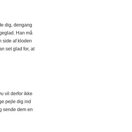
tede dig, dengang
ligeglad. Han må
n side af kloden
n set glad for, at
 vil derfor ikke
ge pejle dig ind
 og sende dem en