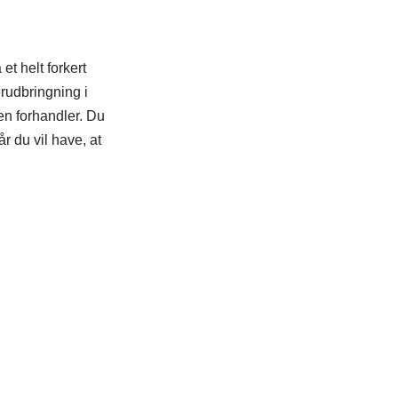
et helt forkert
erudbringning i
 en forhandler. Du
r du vil have, at