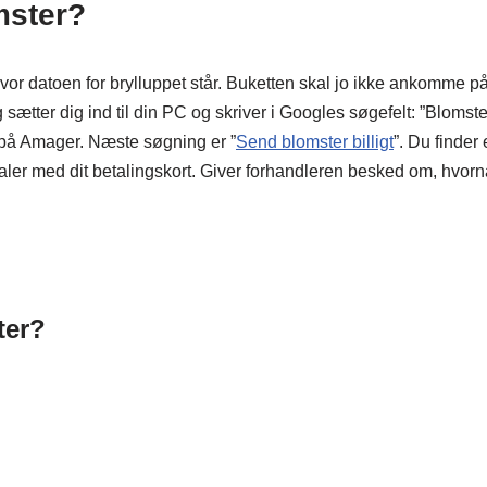
mster?
vor datoen for brylluppet står. Buketten skal jo ikke ankomme på 
 sætter dig ind til din PC og skriver i Googles søgefelt: ”Blomst
r på Amager. Næste søgning er ”
Send blomster billigt
”. Du finder
etaler med dit betalingskort. Giver forhandleren besked om, hvornå
ter?