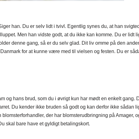
 Siger han. Du er selv lidt i tvivl. Egentlig synes du, at han svig
rylluppet. Men han vidste godt, at du ikke kan komme. Du er lidt 
 holder denne gang, så er du selv glad. Dit liv omme på den ande
til Danmark for at kunne være med til vielsen og festen. Du er såda
am og hans brud, som du i øvrigt kun har mødt en enkelt gang. Du
 parret. Du kender ikke bruden så godt og kan derfor ikke sådan li
e en blomsterforhandler, der har blomsterudbringning på Amager,
 Du skal bare have et gyldigt betalingskort.