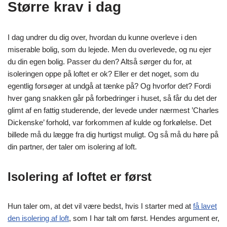
Større krav i dag
I dag undrer du dig over, hvordan du kunne overleve i den
miserable bolig, som du lejede. Men du overlevede, og nu ejer
du din egen bolig. Passer du den? Altså sørger du for, at
isoleringen oppe på loftet er ok? Eller er det noget, som du
egentlig forsøger at undgå at tænke på? Og hvorfor det? Fordi
hver gang snakken går på forbedringer i huset, så får du det der
glimt af en fattig studerende, der levede under nærmest ’Charles
Dickenske’ forhold, var forkommen af kulde og forkølelse. Det
billede må du lægge fra dig hurtigst muligt. Og så må du høre på
din partner, der taler om isolering af loft.
Isolering af loftet er først
Hun taler om, at det vil være bedst, hvis I starter med at
få lavet
den isolering af loft
, som I har talt om først. Hendes argument er,