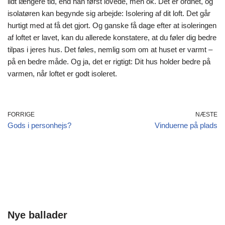
lidt længere tid, end han først lovede, men ok. Det er ordnet, og
isolatøren kan begynde sig arbejde: Isolering af dit loft. Det går
hurtigt med at få det gjort. Og ganske få dage efter at isoleringen
af loftet er lavet, kan du allerede konstatere, at du føler dig bedre
tilpas i jeres hus. Det føles, nemlig som om at huset er varmt –
på en bedre måde. Og ja, det er rigtigt: Dit hus holder bedre på
varmen, når loftet er godt isoleret.
FORRIGE
NÆSTE
Gods i personhejs?
Vinduerne på plads
Nye ballader