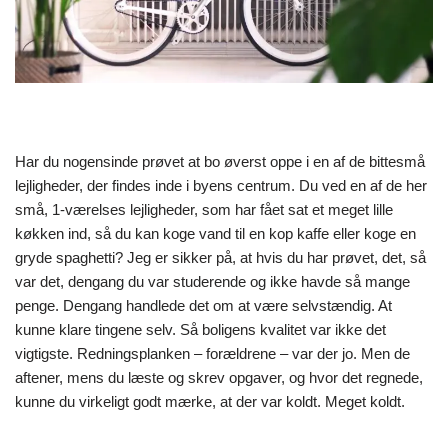
Har du nogensinde prøvet at bo øverst oppe i en af de bittesmå
lejligheder, der findes inde i byens centrum. Du ved en af de her
små, 1-værelses lejligheder, som har fået sat et meget lille
køkken ind, så du kan koge vand til en kop kaffe eller koge en
gryde spaghetti? Jeg er sikker på, at hvis du har prøvet, det, så
var det, dengang du var studerende og ikke havde så mange
penge. Dengang handlede det om at være selvstændig. At
kunne klare tingene selv. Så boligens kvalitet var ikke det
vigtigste. Redningsplanken – forældrene – var der jo. Men de
aftener, mens du læste og skrev opgaver, og hvor det regnede,
kunne du virkeligt godt mærke, at der var koldt. Meget koldt.