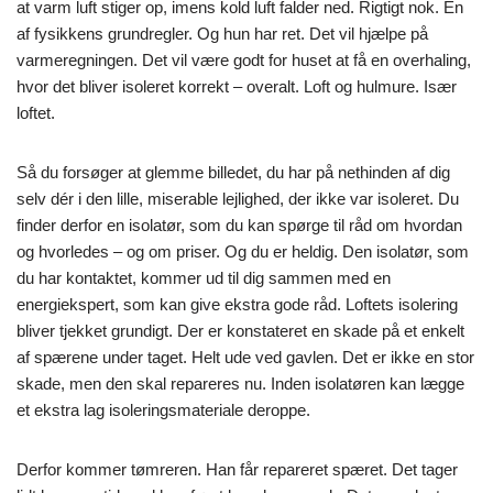
at varm luft stiger op, imens kold luft falder ned. Rigtigt nok. En
af fysikkens grundregler. Og hun har ret. Det vil hjælpe på
varmeregningen. Det vil være godt for huset at få en overhaling,
hvor det bliver isoleret korrekt – overalt. Loft og hulmure. Især
loftet.
Så du forsøger at glemme billedet, du har på nethinden af dig
selv dér i den lille, miserable lejlighed, der ikke var isoleret. Du
finder derfor en isolatør, som du kan spørge til råd om hvordan
og hvorledes – og om priser. Og du er heldig. Den isolatør, som
du har kontaktet, kommer ud til dig sammen med en
energiekspert, som kan give ekstra gode råd. Loftets isolering
bliver tjekket grundigt. Der er konstateret en skade på et enkelt
af spærene under taget. Helt ude ved gavlen. Det er ikke en stor
skade, men den skal repareres nu. Inden isolatøren kan lægge
et ekstra lag isoleringsmateriale deroppe.
Derfor kommer tømreren. Han får repareret spæret. Det tager