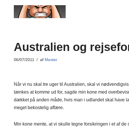
Spring
til
indhold
Australien og rejsefo
06/07/2011
af
Mester
Når vi nu skal tre uger til Australien, skal vi nødvendigv
tænkes at komme ud for, sagde min kone med overbevisning 
dækket på anden måde, hvis man i udlandet skal have læ
meget bekostelig affære.
Min kone mente, at vi skulle tegne forsikringen i et af de s