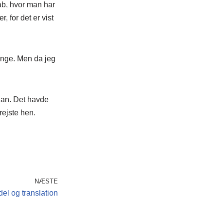
kab, hvor man har
, for det er vist
gange. Men da jeg
han. Det havde
rejste hen.
NÆSTE
el og translation