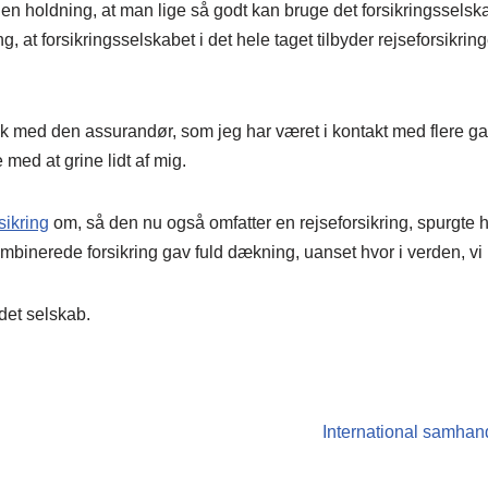
u den holdning, at man lige så godt kan bruge det forsikringssels
, at forsikringsselskabet i det hele taget tilbyder rejseforsikringer
 snak med den assurandør, som jeg har været i kontakt med flere 
med at grine lidt af mig.
sikring
om, så den nu også omfatter en rejseforsikring, spurgte 
mbinerede forsikring gav fuld dækning, uanset hvor i verden, vi 
ndet selskab.
International samhand