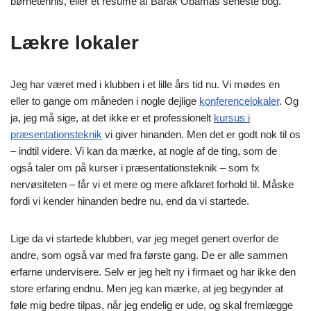
børnetennis, eller et resume af Barak Obamas seneste bog.
Lækre lokaler
Jeg har været med i klubben i et lille års tid nu. Vi mødes en
eller to gange om måneden i nogle dejlige
konferencelokaler
. Og
ja, jeg må sige, at det ikke er et professionelt
kursus i
præsentationsteknik
vi giver hinanden. Men det er godt nok til os
– indtil videre. Vi kan da mærke, at nogle af de ting, som de
også taler om på kurser i præsentationsteknik – som fx
nervøsiteten – får vi et mere og mere afklaret forhold til. Måske
fordi vi kender hinanden bedre nu, end da vi startede.
Lige da vi startede klubben, var jeg meget genert overfor de
andre, som også var med fra første gang. De er alle sammen
erfarne undervisere. Selv er jeg helt ny i firmaet og har ikke den
store erfaring endnu. Men jeg kan mærke, at jeg begynder at
føle mig bedre tilpas, når jeg endelig er ude, og skal fremlægge