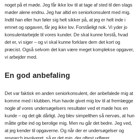
noget på et møde. Jeg får ikke lov til at tage af sted til den slags
møder alene endnu. Jeg har altid en seniorkonsulent med mig.
Indtil han eller hun føler sig helt sikker på, at jeg er helt inde i
emnet og opgaven, får jeg ikke lov. Forståeligt nok. Vi yder jo
konsulentarbejde til vores kunder. De skal kunne forstå, hvad
det er, vi siger – og vi skal kunne forklare dem det kort og
præcist. Også selvom det kan være meget komplekse opgaver,
vi arbejder med.
En god anbefaling
Det var faktisk en anden seniorkonsulent, der anbefalede mig at
komme med i klubben. Hun havde givet mig lov til at fremlægge
nogle af vores undersøgelsers resultater ved et møde hos en
kunde – og det gik dårligt. Jeg blev simpelthen så nervøs, at hun
måtte gribe ind og berolige mig. Men nu går det bedre. Jeg ved,
at jeg kender til opgaverne. Og når der er undersøgelser og
research involveret, så er det mig, der oftest udfører