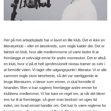
Her på min arbejdsplads har vi lavet en lille klub. Det er ikke en
litteraturklub – eller en læsekreds, som nogle kalder det. Det er
faktisk en klub, hvor alle medlemmerne vil være bedre til at
fremlægge et selvvalgt emne for andre mennesker. Det er altså
en klub, hvor vi på et helt uprofessionelt niveau træner os selv i
at formidle viden. Vi tager ofte udgangspunkt i litteratur. Vi er alle
sammen nogle store læseheste, så det var nærliggende at
bruge litteraturen, vi læser som emner, vi skal formidle til
hinanden. Men vi kan sagtens fremlægge andre emner for
klubbens medlemmer. Vi har bare en regel om, at når det bliver
ens tur til at fremlægge, så giver man besked i en uges tid
inden, om hvad emnet handler om. Det kan fx være reglerne for