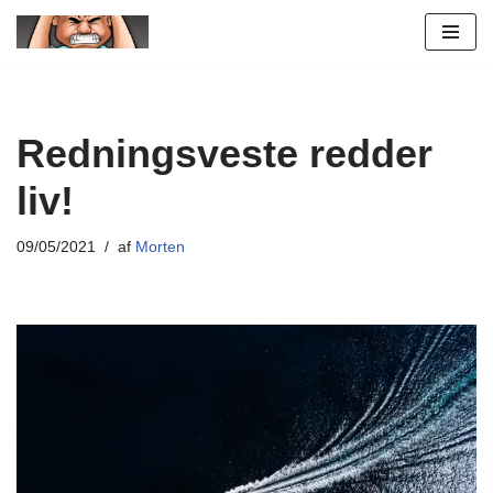
Spring
til
indhold
Redningsveste redder
liv!
09/05/2021
af
Morten