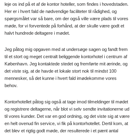
leje os ind på et af de kontor hoteller, som findes i hovedstaden.
Her er i hvert fald de nødvendige faciliteter til rådighed, og
spørgsmålet var så bare, om der også ville være plads til vores
møde, for vi forventede på forhånd, at der skulle være godt et
halvt hundrede deltagere i mødet.
Jeg påtog mig opgaven med at undersøge sagen og fandt frem
til et stort og meget centralt beliggende kontorhotel i centrum af
København. Jeg kontaktede stedet og fremførte mit ærinde, og
det viste sig, at de havde et lokale stort nok til mindst 100
mennesker, så det kunne i hvert fald imødekomme vores
behov.
Kontorhotellet påtog sig også at tage imod tilmeldinger til mødet
og registrere deltagerne, når blot vi selv sendte invitationerne ud
til vores kunder. Det var en god ordning, og det viste sig at være
en helt ovenud fin service, vi fik på kontorhotellet. Dertil kom, at
det blev et rigtig godt møde, der resulterede i et pænt antal