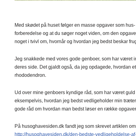
Med skødet på huset følger en masse opgaver som hus- og
forberedelse og at du søger noget viden, om den opgave,
noget i tvivl om, hvornår og hvordan jeg bedst beskar frug
Jeg snakkede med vores gode genboer, som har været int
deres side. Det gjaldt også, da jeg opdagede, hvordan et
rhododendron.
Ud over mine genboers kyndige råd, som har været guld v
eksempelvis, hvordan jeg bedst vedligeholder min træter
gode råd om hvordan man bedst løser en række opgaver
På husoghavesiden.dk fandt jeg som skrevet artiklen om v
http://husoghavesiden.dk/den-bedste-vedligeholdelse-af-