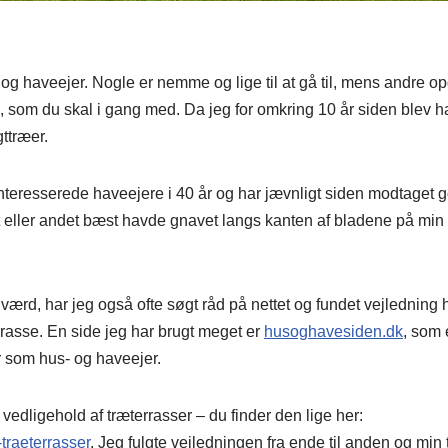
 haveejer. Nogle er nemme og lige til at gå til, mens andre op
 som du skal i gang med. Da jeg for omkring 10 år siden blev ha
ttræer.
eresserede haveejere i 40 år og har jævnligt siden modtaget g
 eller andet bæst havde gnavet langs kanten af bladene på min el
ærd, har jeg også ofte søgt råd på nettet og fundet vejledning 
rasse. En side jeg har brugt meget er
husoghavesiden.dk
, som 
 som hus- og haveejer.
edligehold af træterrasser – du finder den lige her:
traeterrasser
. Jeg fulgte vejledningen fra ende til anden og min 