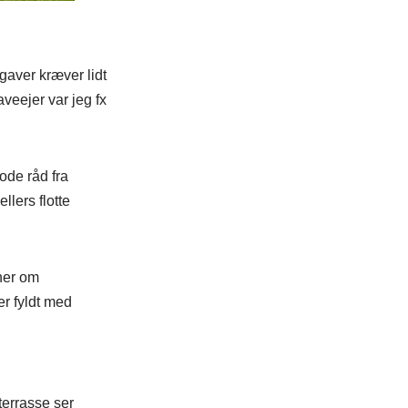
gaver kræver lidt
veejer var jeg fx
ode råd fra
lers flotte
her om
er fyldt med
terrasse ser