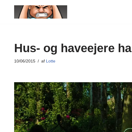
Spring
til
indhold
Hus- og haveejere har
10/06/2015
af
Lotte