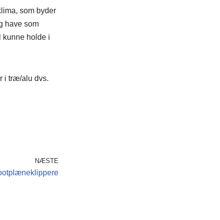
 klima, som byder
og have som
l kunne holde i
 i træ/alu dvs.
NÆSTE
obotplæneklippere