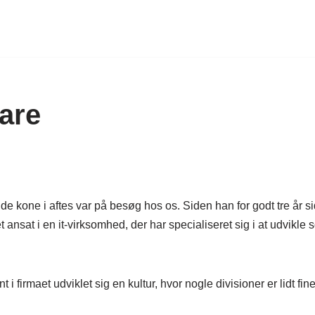
are
de kone i aftes var på besøg hos os. Siden han for godt tre år s
at i en it-virksomhed, der har specialiseret sig i at udvikle so
t i firmaet udviklet sig en kultur, hvor nogle divisioner er lidt fi