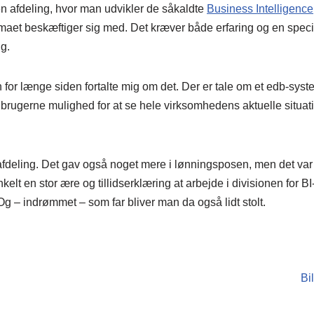
den afdeling, hvor man udvikler de såkaldte
Business Intelligence
maet beskæftiger sig med. Det kræver både erfaring og en speci
g.
n for længe siden fortalte mig om det. Der er tale om et edb-sys
rugerne mulighed for at se hele virksomhedens aktuelle situati
e afdeling. Det gav også noget mere i lønningsposen, men det var 
elt en stor ære og tillidserklæring at arbejde i divisionen for BI
 Og – indrømmet – som far bliver man da også lidt stolt.
Bi