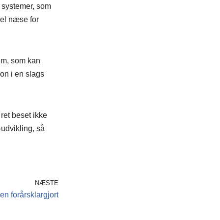
systemer, som
el næse for
tem, som kan
on i en slags
ret beset ikke
-udvikling, så
NÆSTE
len forårsklargjort