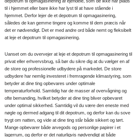
depotrum til opmagasinering af ejendele, som de ikke har plads
til i hjemmet eller bare ikke har lyst til at have stående i
hjemmet. Derfor lejer de et depotrum til opmagasinering,
således de kan gemme tingere og komme til dem præcis når
det er nødvendigt. Det er med andre ord både nemt og fleksibelt
at leje et depotrum til opmagasinering.
Uanset om du overvejer at leje et depotrum til opmagasinering til
privat eller erhvervsbrug, så bør du sikre dig at du vælger en af
de store og professionelle udbydere på markedet. De store
udbydere har nemlig investeret i fremragende klimastyring, som
betyder at dine ting opbevares under optimale
temperaturforhold. Samtidig har de masser af overvågning og
ofte bemanding, hvilket betyder at dine ting bliver opbevaret
under optimal sikkerhed. Samtidig vil du være den eneste med
nøgle og dermed adgang til dit depotrum, og derfor kan du sove
trygt om natten, og vide at dine ting står både sikkert og tørt.
Mange opbevarer både arvegods og personlige papirer i et
lagerrum, og derfor er det naturligvis nødvendigt at både