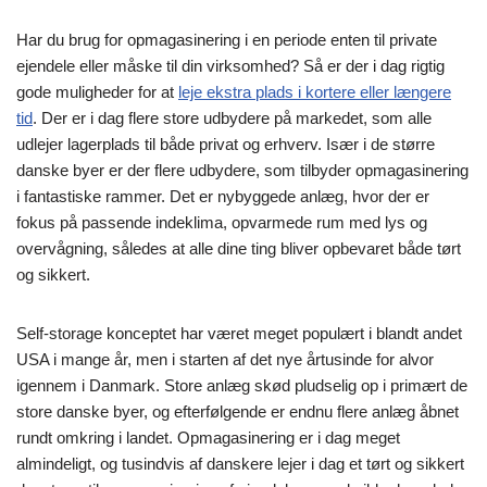
Har du brug for opmagasinering i en periode enten til private
ejendele eller måske til din virksomhed? Så er der i dag rigtig
gode muligheder for at
leje ekstra plads i kortere eller længere
tid
. Der er i dag flere store udbydere på markedet, som alle
udlejer lagerplads til både privat og erhverv. Især i de større
danske byer er der flere udbydere, som tilbyder opmagasinering
i fantastiske rammer. Det er nybyggede anlæg, hvor der er
fokus på passende indeklima, opvarmede rum med lys og
overvågning, således at alle dine ting bliver opbevaret både tørt
og sikkert.
Self-storage konceptet har været meget populært i blandt andet
USA i mange år, men i starten af det nye årtusinde for alvor
igennem i Danmark. Store anlæg skød pludselig op i primært de
store danske byer, og efterfølgende er endnu flere anlæg åbnet
rundt omkring i landet. Opmagasinering er i dag meget
almindeligt, og tusindvis af danskere lejer i dag et tørt og sikkert